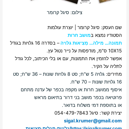
צילום: סיגל קרומר
שם העסק: סיגל קרומר | יוצרת עולמות
הסטודיו נמצא ב
מושב חרות
תמונה… מילה… מְצִיאוּת גלויה
–
בסדרה 16 גלויות בגודל
10X15 ס"מ, מודפסות על נייר נטול עץ.
אפשר להזמין את התמונות, עם או בלי הכיתוב, לכל גודל
לתליה על הקיר.
מחירים:
גלויה 5 ש"ח; סט 8 גלויות שונות – 36 ש"ח; סט
16 גלויות שונות – 70 ש"ח.
איסוף ממושב חרות או מקפה בכפר של עדנה מתחם
פרוטיאה בכפר מושב בני דרור בתיאום מראש
או בתוספת דמי משלוח בדואר.
יצירת קשר: סיגל 054-479-7843
sigal.krumer@gmail.com
https://sigalkrumer.com/גלויות-
מגלות-מציאות