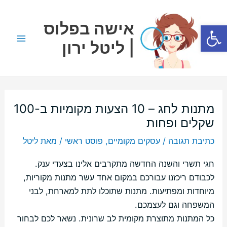
ילוג
Main
תוכן
אישה בפלוס
פתח סרגל נגישות
Menu
| ליטל ירון
מתנות לחג – 10 הצעות מקומיות ב-100
שקלים ופחות
כתיבת תגובה
/
עסקים מקומיים
,
פוסט ראשי
/ מאת
ליטל
חגי תשרי והשנה החדשה מתקרבים אלינו בצעדי ענק.
לכבודם ריכזנו עבורכם במקום אחד עשר מתנות מקוריות,
מיוחדות ומפתיעות. מתנות שתוכלו לתת למארחת, לבני
המשפחה וגם לעצמכם.
כל המתנות מתוצרת מקומית לב שרונית. נשאר לכם לבחור