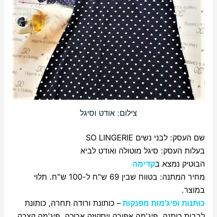
צילום: אודט וסיגל
שם העסק: לבני נשים SO LINGERIE
בעלות העסק: סיגל מוטולה ואודט לביא
הבוטיק נמצא ב
קדימה
מחיר המתנה: בטווח שבין 69 ש"ח ל-100 ש"ח. תלוי
במוצר.
כותנות ופיג'מות מפנקות
– כותונת ורודה תחרה, כותונת
לבבות כותנה, פיג'מה אפורה ויסקוזה ארוכה, פיג'מה קצרה.