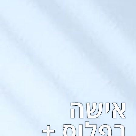
אישה
בפלוס +