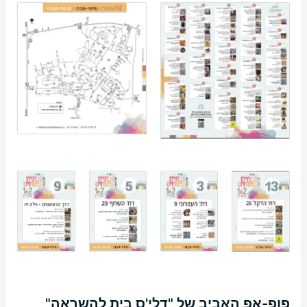
פופ-אפ האביב של "דלי'ס בית להשראה"