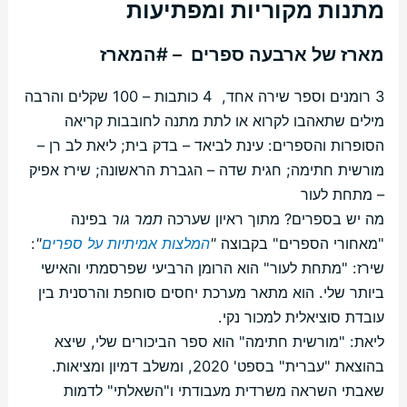
מתנות מקוריות ומפתיעות
מארז של ארבעה ספרים – #המארז
3 רומנים וספר שירה אחד, 4 כותבות – 100 שקלים והרבה
מילים שתאהבו לקרוא או לתת מתנה לחובבות קריאה
הסופרות והספרים: עינת לביאד – בדק בית; ליאת לב רן –
מורשית חתימה; חגית שדה – הגברת הראשונה; שירז אפיק
– מתחת לעור
מה יש בספרים? מתוך ראיון שערכה
תמר גור
בפינה
"מאחורי הספרים" בקבוצה
"
המלצות אמיתיות על ספרים
"
:
שירז: "מתחת לעור" הוא הרומן הרביעי שפרסמתי והאישי
ביותר שלי. הוא מתאר מערכת יחסים סוחפת והרסנית בין
עובדת סוציאלית למכור נקי.
ליאת: "מורשית חתימה" הוא ספר הביכורים שלי, שיצא
בהוצאת "עברית" בספט' 2020, ומשלב דמיון ומציאות.
שאבתי השראה משרדית מעבודתי ו"השאלתי" לדמות