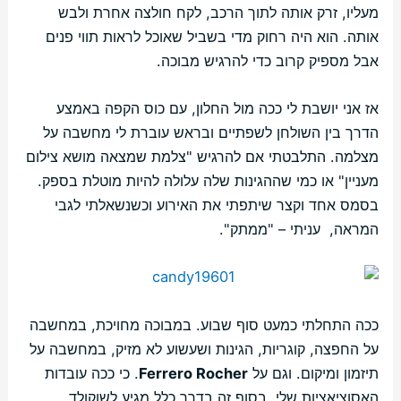
מעליו, זרק אותה לתוך הרכב, לקח חולצה אחרת ולבש
אותה. הוא היה רחוק מדי בשביל שאוכל לראות תווי פנים
אבל מספיק קרוב כדי להרגיש מבוכה.
אז אני יושבת לי ככה מול החלון, עם כוס הקפה באמצע
הדרך בין השולחן לשפתיים ובראש עוברת לי מחשבה על
מצלמה. התלבטתי אם להרגיש "צלמת שמצאה מושא צילום
מעניין" או כמי שההגינות שלה עלולה להיות מוטלת בספק.
בסמס אחד וקצר שיתפתי את האירוע וכשנשאלתי לגבי
המראה, עניתי – "ממתק".
ככה התחלתי כמעט סוף שבוע. במבוכה מחויכת, במחשבה
על החפצה, קוגריות, הגינות ושעשוע לא מזיק, במחשבה על
תיזמון ומיקום. וגם על
Ferrero Rocher
. כי ככה עובדות
האסוציאציות שלי. בסוף זה בדרך כלל מגיע לשוקולד.