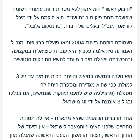
"חיבוק ראשון" הוא ארגון ללא מטרות רווח. עמותה רשומה
שפועלת תחת פיקוח רו"ח ועו"ד. היא הוקמה על ידי מיכל
קוריאט, מנכ"ל ובעלים של חברת "טרנסקום גלובל".
העמותה הוקמה בשנת 2004 ומאז פועלת ברציפות. מנכ"ל
העמותה סיון אלמוז פלביץ' היא עובדת סוציאלית במקצועה
ובהכשרתה ויש לה חיבור מיוחד לנושא התינוקות הנטושים.
היא נולדה וננטשה בסיאול וחייתה בבית יתומים עד גיל 3.
למזלה, כפי שהיא מגדירה ומספרת היתה לה
מטפלת (פרבילגיה שיש למעט תינוקות שננטשים, אם בכלל)
ובגיל 3 אומצה על ידי זוג מישראל.
אחד הדברים הכואבים שהיא מתארת – אין לה תמונות
מהחיים שלפני האימוץ והמעבר לישראל – אין תיעוד של
החיוך הראשון, הצעד הראשון, הפעם הראשונה שאכלה מזון