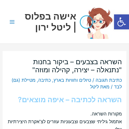
ילוג
Main
תוכן
אישה בפלוס
פתח סרגל נגישות
Menu
| ליטל ירון
השראה בצבעים – ביקור בחנות
"נתנאלה – יצירה, קהילה ומוזה"
כתיבת תגובה
/
טיולים וחוויות בארץ
,
כתיבה
,
מטיילת (גם)
לבד
/ מאת
ליטל
השראה לכתיבה – איפה מוצאים?
מקורות השראה.
אתמול גיליתי שצבעים וצבעוניות עוזרים לצ'אקרת היצירתיות