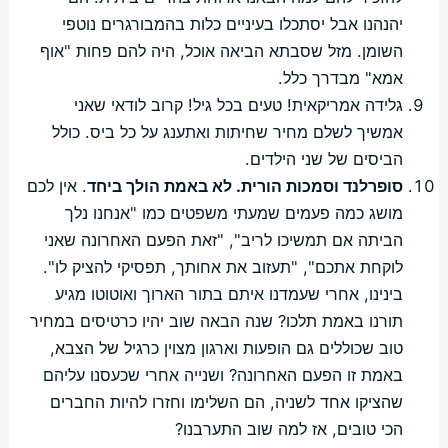
יהנהנו אבל יסתכלו בעיניים כלות בהמבורגרים נוטפי
השומן. מזל שסבתא הביאה אוכל, היה להם פחות "אוף
אמא" מבדרך כלל.
גלידה אמריקאית! טעים בכל גיל! קרוב לודאי שאני
אמשיך לשלם מחיר שחיתות ואתענג על כל ביס. כולל
הביסים של שני הילדים.
סופרלנד וסמכות הורית. לא באמת הולך ביחד
. אין לכם
מושג כמה פעמים שמעתי משפטים כמו "אנחנו נלך
הביתה אם תמשיכו לריב", "זאת הפעם האחרונה שאני
לוקחת אתכם", "תעזוב את אחותך, תפסיקי להציק לו".
בינינו, אחרי שעמדנו איתם בתור הארוך ואוטוטו מגיע
תורנו באמת תלכו? שנה הבאה שוב יהיו כרטיסים במחיר
טוב שכוללים גם הופעות וארגון מצוין כרגיל של הצבא,
באמת זו הפעם האחרונה? ושנייה אחרי שכעסנו עליהם
שהציקו אחד לשניה, הם השלימו וחזרו להיות החברים
הכי טובים, אז למה שוב התערבנו?