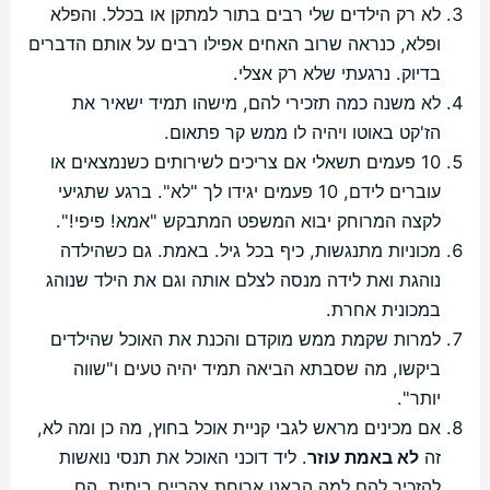
לא רק הילדים שלי רבים בתור למתקן או בכלל. והפלא
ופלא, כנראה שרוב האחים אפילו רבים על אותם הדברים
בדיוק. נרגעתי שלא רק אצלי.
לא משנה כמה תזכירי להם, מישהו תמיד ישאיר את
הז'קט באוטו ויהיה לו ממש קר פתאום.
10 פעמים תשאלי אם צריכים לשירותים כשנמצאים או
עוברים לידם, 10 פעמים יגידו לך "לא". ברגע שתגיעי
לקצה המרוחק יבוא המשפט המתבקש "אמא! פיפי!".
מכוניות מתנגשות, כיף בכל גיל. באמת. גם כשהילדה
נוהגת ואת לידה מנסה לצלם אותה וגם את הילד שנוהג
במכונית אחרת.
למרות שקמת ממש מוקדם והכנת את האוכל שהילדים
ביקשו, מה שסבתא הביאה תמיד יהיה טעים ו"שווה
יותר".
אם מכינים מראש לגבי קניית אוכל בחוץ, מה כן ומה לא,
זה
לא באמת עוזר
. ליד דוכני האוכל את תנסי נואשות
להזכיר להם למה הבאנו ארוחת צהריים ביתית. הם