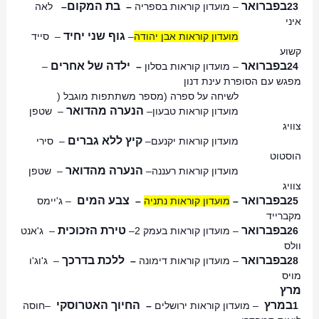
בפברואר
בת המקום
23
–
מועדון קוראות בספריה
–
–
לאה
איני
גוף שני יחיד
מועדון קוראות אבן יהודה
–
–
סייד
קשוע
בפברואר
ילדה של אחרים
24
–
מועדון קוראות בסלון
–
–
מפגש עם הסופרת עינת דנון
לשיחה על ספרה (מספר משתתפות מוגבל
)
הנערה מהדואר
מועדון קוראות טבעון
–
–
שטפן
צוויג
קיץ ללא גברים
מועדון קוראות יקנעם
–
–
סירי
הוסטוט
הנערה מהדואר
מועדון קוראות רעננה
–
–
שטפן
צוויג
בפברואר
צבע המים
25
–
מועדון קוראות נתניה
–
–
ג'יימס
מקברייד
בפברואר
טירת הזכוכית
26
–
מועדון קוראות בעמק 2
–
–
ג'אנט
וולס
בפברואר
ללכת בדרכך
28
–
מועדון קוראות דימונה
–
–
ג'וג'ו
מויס
מרץ
במרץ
החיוך האטרוסקי
1
–
מועדון קוראות ירושלים
–
–
חוסה