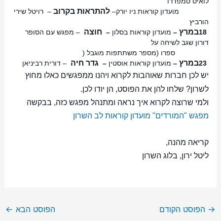
לואיס סמפדרו
להתראות בקרוב
מועדון קוראות ניו יורק
–
–
רויטל שירי
הורביץ
במרץ
חוצה
18
–
מועדון קוראות בסלון
–
–
מפגש עם הסופר
דורון שגב לשיחה על
ספרו (מספר משתתפות מוגבל
)
במרץ
גדר חיה
23
–
מועדון קוראות אוסטין
–
–
דורית רביניאן
יש לכן חברות שאוהבות לקרוא ויהנו ממפגשים כאלו מחוץ
לשרון? שלחו להן את הפוסט, הן יודו לכן.
ולמי שרוצה לקרוא איך נראה ומתנהל מפגש כזה, בבקשה
מפגש "המורדים" מועדון קוראות לב השרון
קריאה מהנה,
ליטל ירון, בלוג השרון
→
הפוסט הקודם
הפוסט הבא
←