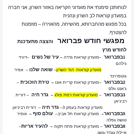
לנוחותכן סימנתי את מועדוני הקריאה באזור השרון, אני חברה
במועדון קוראות לב השרון ונהנית
בכל מפגש מהחברותא, מהשיחה, מהאוירה – מוזמנות
להצטרף.
מפגשי חודש פברואר
והצצה מתעדכנת
לחודש מרץ
בפברואר
עיר של נשים
1
–
מועדון קוראות גדרה
–
–
דוויד
גילהם
שואה שלנו
מועדון קוראות הוד השרון
–
–
אמיר
גוטפרוינד
בפברואר
טירת הזכוכית
2
–
מועדון קוראות קריית אונו
–
–
ג'אנט וולס
בפברואר
גדר חיה
3
–
מועדון קוראות רמת פולג
–
–
דורית
רביניאן
גדר חיה
מועדון קוראות בעמק 3
–
–
דורית רביניאן
בפברואר
עולם סוף
5
–
מועדון קוראות תל אביב
–
–
אופיר
טושה גפלה
בפברואר
להעיר אריות
8
–
מועדון קוראות פתח תקוה
–
–
איילת גונדר-גושן