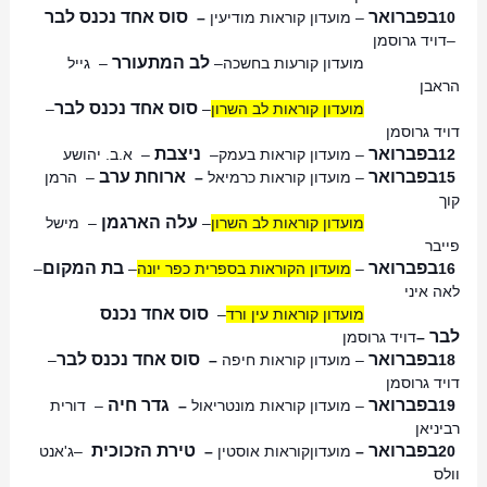
בפברואר
סוס אחד נכנס לבר
10
–
מועדון קוראות מודיעין
–
–
דויד גרוסמן
לב המתעורר
מועדון קורעות בחשכה
–
–
גייל
הראבן
סוס אחד נכנס לבר
מועדון קוראות לב השרון
–
–
דויד גרוסמן
בפברואר
ניצבת
12
–
מועדון קוראות בעמק
–
–
א.ב. יהושע
בפברואר
ארוחת ערב
15
–
מועדון קוראות כרמיאל
–
–
הרמן
קוך
עלה הארגמן
מועדון קוראות לב השרון
–
–
מישל
פייבר
בפברואר
בת המקום
16
–
מועדון הקוראות בספרית כפר יונה
–
–
לאה איני
סוס אחד נכנס
מועדון קוראות עין ורד
–
לבר
–
דויד גרוסמן
בפברואר
סוס אחד נכנס לבר
18
–
מועדון קוראות חיפה
–
–
דויד גרוסמן
בפברואר
גדר חיה
19
–
מועדון קוראות מונטריאול
–
–
דורית
רביניאן
בפברואר
טירת הזכוכית
20
–
מועדוןקוראות אוסטין
–
­
–
ג'אנט
וולס